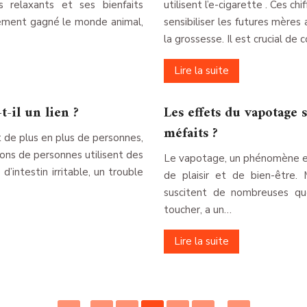
s relaxants et ses bienfaits
utilisent l’e-cigarette . Ces c
lement gagné le monde animal,
sensibiliser les futures mères
la grossesse. Il est crucial d
Lire la suite
t-il un lien ?
Les effets du vapotage s
méfaits ?
t de plus en plus de personnes,
ions de personnes utilisent des
Le vapotage, un phénomène en 
d’intestin irritable, un trouble
de plaisir et de bien-être. 
suscitent de nombreuses que
toucher, a un…
Lire la suite