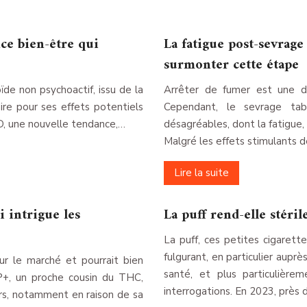
ce bien-être qui
La fatigue post-sevrage
surmonter cette étape
ïde non psychoactif, issu de la
Arrêter de fumer est une dé
ire pour ses effets potentiels
Cependant, le sevrage ta
BD, une nouvelle tendance,…
désagréables, dont la fatigue
Malgré les effets stimulants d
Lire la suite
 intrigue les
La puff rend-elle stéril
La puff, ces petites cigarett
fulgurant, en particulier auprè
ur le marché et pourrait bien
santé, et plus particulièrem
P+, un proche cousin du THC,
interrogations. En 2023, près 
urs, notamment en raison de sa