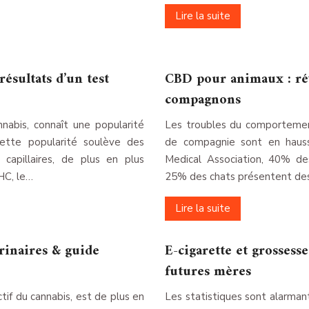
Lire la suite
ésultats d’un test
CBD pour animaux : rév
compagnons
abis, connaît une popularité
Les troubles du comportemen
Cette popularité soulève des
de compagnie sont en hauss
capillaires, de plus en plus
Medical Association, 40% des
HC, le…
25% des chats présentent de
Lire la suite
rinaires & guide
E-cigarette et grossesse
futures mères
if du cannabis, est de plus en
Les statistiques sont alarma