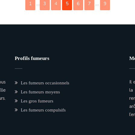
1
…
3
4
5
6
7
…
9
Profils fumeurs
Me
ous
Il
Les fumeurs occasionnels
lle
la
Les fumeurs moyens
rs.
re
Les gros fumeurs
ar
Les fumeurs compulsifs
l’