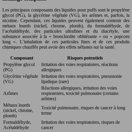
Les principaux composants des liquides pour puffs sont le propylène
glycol (PG), la glycérine végétale (VG), les arômes et, parfois, la
nicotine. Cependant, ces liquides peuvent également contenir des
métaux lourds (nickel, chrome, plomb), du formaldéhyde, de
l’acétaldéhyde, des particules ultrafines et du diacétyle, une
substance associée à la « bronchiolite oblitérante » ou « popcorn
lung ». L’inhalation de ces particules fines et de ces produits
chimiques chauffés peut avoir des effets néfastes sur la santé.
Composant
Risques potentiels
Propylène glycol
Irritation des voies respiratoires, réactions
(PG)
allergiques
Glycérine végétale
Irritation des voies respiratoires, pneumonie
(VG)
lipidique (rare)
Réactions allergiques, irritation des voies
Arômes
respiratoires, toxicité pulmonaire (certains
arômes)
Métaux lourds
Toxicité pulmonaire, risques de cancer à long
(nickel, chrome,
terme
plomb)
Formaldéhyde,
Irritation des voies respiratoires, risques de
Acétaldéhyde
cancer