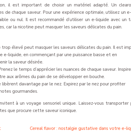
n, il est important de choisir un matériel adapté. Un clear
es de chaque saveur. Pour une expérience optimale, utilisez un e-
aible ou nul. Il est recommandé d’utiliser un e-liquide avec un 
s, car la nicotine peut masquer les saveurs délicates du pain.
trop élevé peut masquer les saveurs délicates du pain. Il est im
e e-liquide, en commençant par une puissance basse et en
nir la saveur désirée.
Prenez le temps d’apprécier les nuances de chaque saveur. Inspir
re aux arômes du pain de se développer en bouche.
libèrent davantage par le nez. Expirez par le nez pour profiter
 notes gourmandes.
nvitent à un voyage sensoriel unique. Laissez-vous transporter 
tes que procure cette saveur iconique.
t
Cereal flavor : nostalgie gustative dans votre e-li