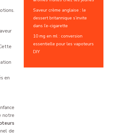
Saveur crème anglaise : le
otions.
dessert britannique s’invite
dans l’e-cigarette
saveur
10 mg en ml : conversion
essentielle pour les vapoteurs
 Cette
DIY
sation
és en
enfance
e notre
oteurs
nnel de