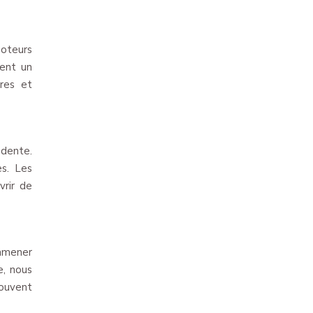
poteurs
rent un
ères et
édente.
es. Les
vrir de
ramener
e, nous
souvent