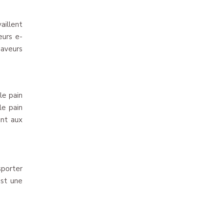
aillent
eurs e-
saveurs
le pain
le pain
ant aux
sporter
est une