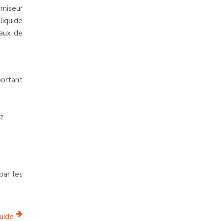
omiseur
liquide
taux de
portant
ez
par les
quide