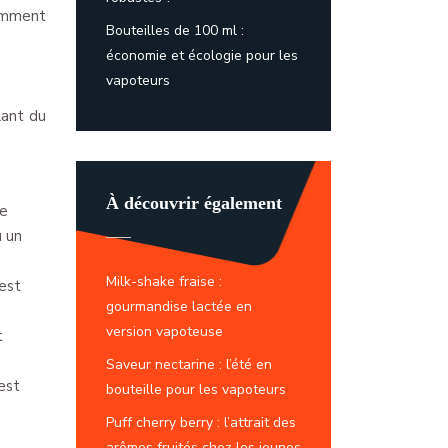
tamment
Bouteilles de 100 ml :
économie et écologie pour les
vapoteurs
lant du
À découvrir également
te
u un
Milk-shake fraise :
est
gourmandise lactée en
version vapoteuse
t
Saveur nectarine : l’été en
est
bouteille pour les vapoteurs
Puff cherry berry : l’attrait des
arômes fruités chez les jeunes