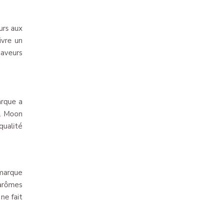
urs aux
ivre un
saveurs
arque a
s. Moon
ualité
 marque
 arômes
ne fait