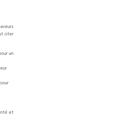
saveurs
t citer
pour un
veur
 pour
anté et