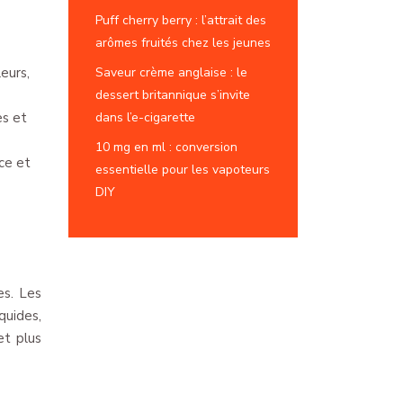
Puff cherry berry : l’attrait des
arômes fruités chez les jeunes
Saveur crème anglaise : le
eurs,
dessert britannique s’invite
dans l’e-cigarette
es et
10 mg en ml : conversion
ce et
essentielle pour les vapoteurs
DIY
es. Les
quides,
et plus