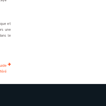
taya
ique et
urs une
dans le
quide
féré