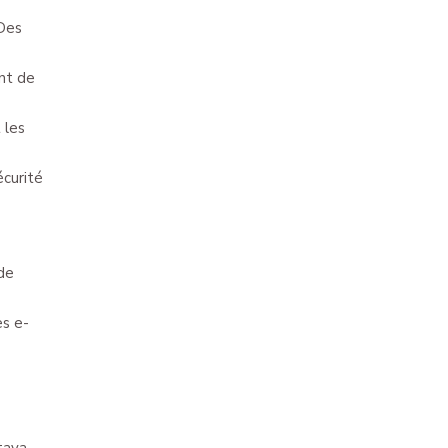
 Des
ant de
 les
écurité
 de
es e-