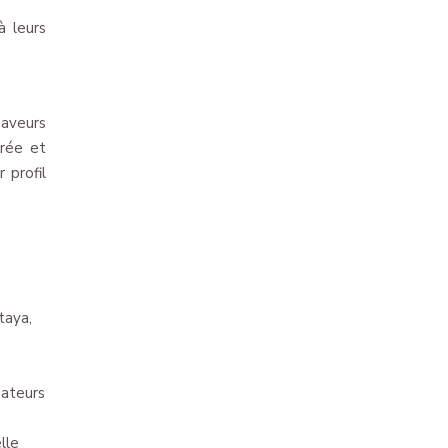
à leurs
saveurs
crée et
 profil
taya,
mateurs
lle