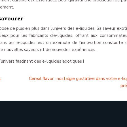
ement durable est essentielle pour garantir une production de pa
nement.
 savourer
mpose de plus en plus dans l’univers des e-liquides. Sa saveur exot
ieux pour les fabricants d’e-liquides, offrant aux consommate
 dans les e-liquides est un exemple de l’innovation constante 
e nouvelles saveurs et de nouvelles expériences.
univers fascinant des e-liquides exotiques !
t
Cereal flavor : nostalgie gustative dans votre e-li
pré